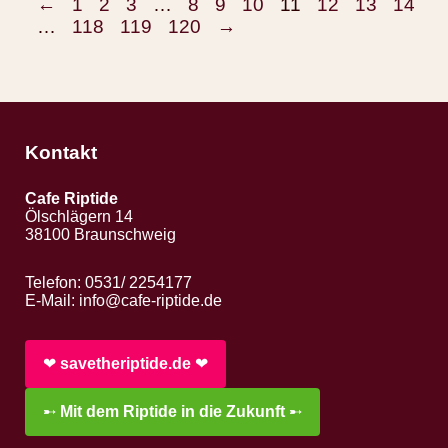
←
1
2
3
…
8
9
10
11
12
13
14
…
118
119
120
→
Kontakt
Cafe Riptide
Ölschlägern 14
38100 Braunschweig
Telefon: 0531/ 2254177
E-Mail:
info@cafe-riptide.de
❤︎
savetheriptide.de
❤︎
➸
Mit dem Riptide in die Zukunft
➸