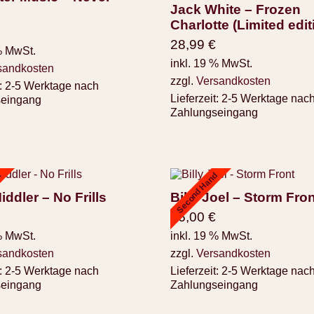
Jack White – Frozen
Charlotte (Limited edit
28,99
€
% MwSt.
inkl. 19 % MwSt.
sandkosten
zzgl.
Versandkosten
:
2-5 Werktage nach
Lieferzeit:
2-5 Werktage nac
seingang
Zahlungseingang
d
Second Hand
iddler – No Frills
Billy Joel – Storm Fro
16,00
€
% MwSt.
inkl. 19 % MwSt.
sandkosten
zzgl.
Versandkosten
:
2-5 Werktage nach
Lieferzeit:
2-5 Werktage nac
seingang
Zahlungseingang