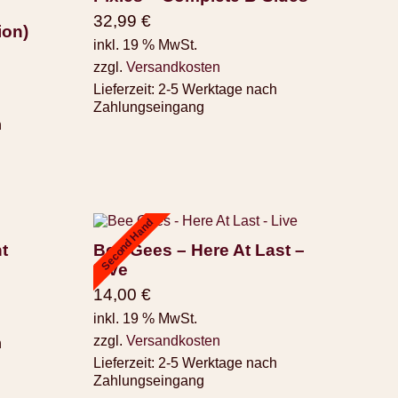
32,99
€
ion)
inkl. 19 % MwSt.
zzgl.
Versandkosten
Lieferzeit:
2-5 Werktage nach
Zahlungseingang
h
Second Hand
nt
Bee Gees – Here At Last –
Live
14,00
€
inkl. 19 % MwSt.
zzgl.
Versandkosten
h
Lieferzeit:
2-5 Werktage nach
Zahlungseingang