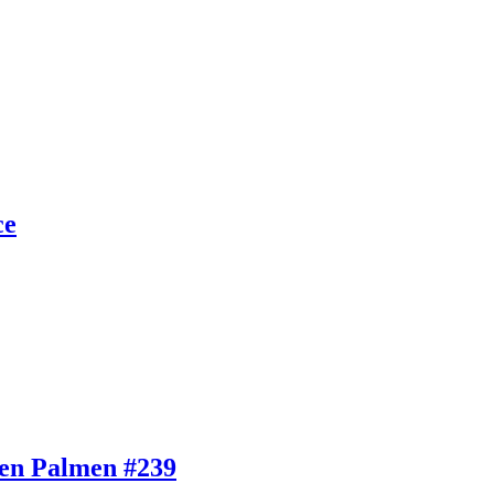
ce
ben Palmen #239