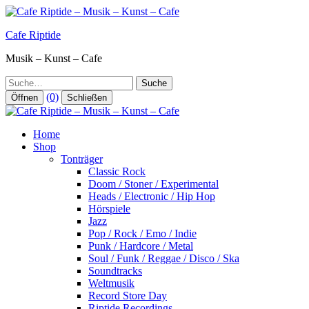
Zum
Inhalt
Cafe Riptide
springen
Musik – Kunst – Cafe
Suche
(0)
Öffnen
Schließen
Home
Shop
Tonträger
Classic Rock
Doom / Stoner / Experimental
Heads / Electronic / Hip Hop
Hörspiele
Jazz
Pop / Rock / Emo / Indie
Punk / Hardcore / Metal
Soul / Funk / Reggae / Disco / Ska
Soundtracks
Weltmusik
Record Store Day
Riptide Recordings