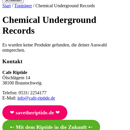
Schließen
Start
/
Tonträger
/ Chemical Underground Records
Chemical Underground
Records
Es wurden keine Produkte gefunden, die deiner Auswahl
entsprechen.
Kontakt
Cafe Riptide
Ölschlägern 14
38100 Braunschweig
Telefon: 0531/ 2254177
E-Mail:
info@cafe-riptide.de
❤︎
savetheriptide.de
❤︎
➸
Mit dem Riptide in die Zukunft
➸