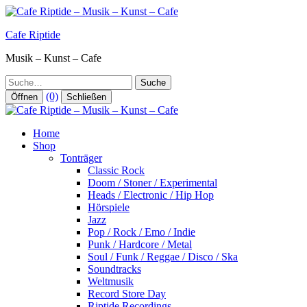
Zum
Inhalt
Cafe Riptide
springen
Musik – Kunst – Cafe
Suche
(0)
Öffnen
Schließen
Home
Shop
Tonträger
Classic Rock
Doom / Stoner / Experimental
Heads / Electronic / Hip Hop
Hörspiele
Jazz
Pop / Rock / Emo / Indie
Punk / Hardcore / Metal
Soul / Funk / Reggae / Disco / Ska
Soundtracks
Weltmusik
Record Store Day
Riptide Recordings