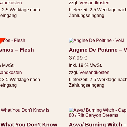
sandkosten
zzgl.
Versandkosten
:
2-5 Werktage nach
Lieferzeit:
2-5 Werktage nac
seingang
Zahlungseingang
d
smos – Flesh
Angine De Poitrine – V
37,99
€
% MwSt.
inkl. 19 % MwSt.
sandkosten
zzgl.
Versandkosten
:
2-5 Werktage nach
Lieferzeit:
2-5 Werktage nac
seingang
Zahlungseingang
– What You Don’t Know
Asva/ Burning Witch –