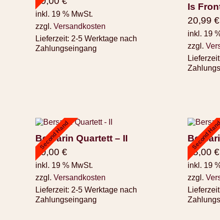
20,00
€
Is Fron
inkl. 19 % MwSt.
20,99
€
zzgl.
Versandkosten
inkl. 19 
Lieferzeit:
2-5 Werktage nach
zzgl.
Ver
Zahlungseingang
Lieferzeit
Zahlung
Second Hand
Second Han
Bersarin Quartett – II
Bersari
70,00
€
35,00
€
inkl. 19 % MwSt.
inkl. 19 
zzgl.
Versandkosten
zzgl.
Ver
Lieferzeit:
2-5 Werktage nach
Lieferzeit
Zahlungseingang
Zahlung