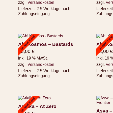
zzgl.
Versandkosten
zzgl.
Ver
Lieferzeit:
2-5 Werktage nach
Lieferzeit
Zahlungseingang
Zahlung
Second Hand
Second Han
Ah! Kosmos – Bastards
Ah! Ko
25,00
€
18,00
€
inkl. 19 % MwSt.
inkl. 19 
zzgl.
Versandkosten
zzgl.
Ver
Lieferzeit:
2-5 Werktage nach
Lieferzeit
Zahlungseingang
Zahlung
Second Hand
Arktika – At Zero
Asva ‎