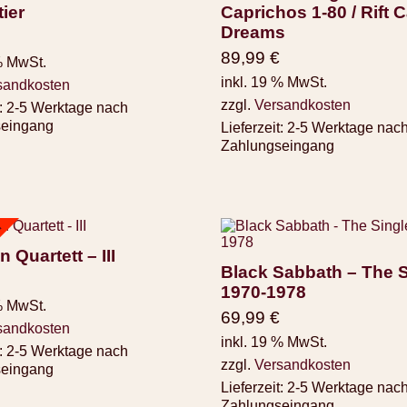
tier
Caprichos 1-80 / Rift
Dreams
89,99
€
% MwSt.
inkl. 19 % MwSt.
sandkosten
zzgl.
Versandkosten
:
2-5 Werktage nach
seingang
Lieferzeit:
2-5 Werktage nac
Zahlungseingang
d
n Quartett – III
Black Sabbath – The 
1970-1978
% MwSt.
69,99
€
sandkosten
inkl. 19 % MwSt.
:
2-5 Werktage nach
zzgl.
Versandkosten
seingang
Lieferzeit:
2-5 Werktage nac
Zahlungseingang