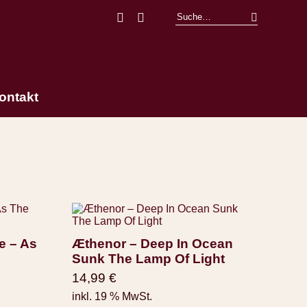
Facebook
Instagram
ontakt
e – As
Æthenor ‎– Deep In Ocean
Sunk The Lamp Of Light
14,99
€
inkl. 19 % MwSt.