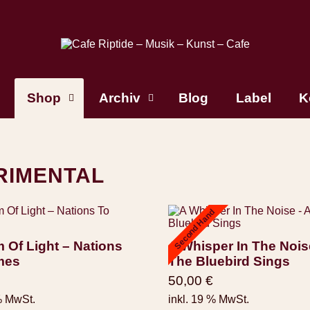
Shop
Archiv
Blog
Label
K
ERIMENTAL
Second Hand
 Of Light ‎– Nations
A Whisper In The Nois
mes
The Bluebird Sings
50,00
€
% MwSt.
inkl. 19 % MwSt.