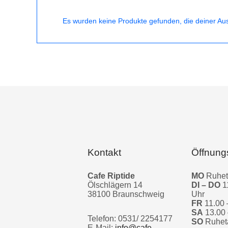
Es wurden keine Produkte gefunden, die deiner Au
Kontakt
Öffnung
Cafe Riptide
MO
Ruhe
Ölschlägern 14
DI – DO
1
38100 Braunschweig
Uhr
FR
11.00 
SA
13.00 
Telefon: 0531/ 2254177
SO
Ruhet
E-Mail:
info@cafe-