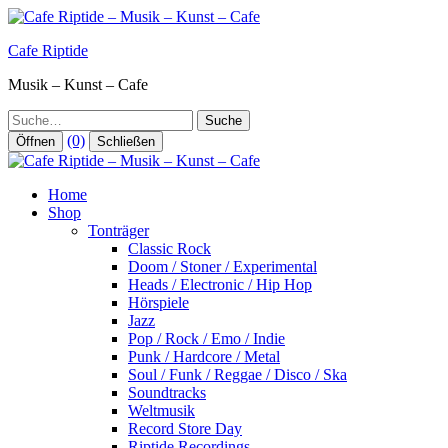
Zum
Inhalt
Cafe Riptide
springen
Musik – Kunst – Cafe
Suche
(0)
Öffnen
Schließen
Home
Shop
Tonträger
Classic Rock
Doom / Stoner / Experimental
Heads / Electronic / Hip Hop
Hörspiele
Jazz
Pop / Rock / Emo / Indie
Punk / Hardcore / Metal
Soul / Funk / Reggae / Disco / Ska
Soundtracks
Weltmusik
Record Store Day
Riptide Recordings