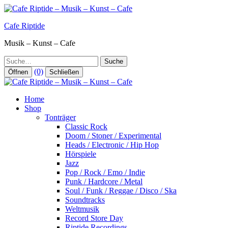
Zum
Inhalt
Cafe Riptide
springen
Musik – Kunst – Cafe
Suche
(0)
Öffnen
Schließen
Home
Shop
Tonträger
Classic Rock
Doom / Stoner / Experimental
Heads / Electronic / Hip Hop
Hörspiele
Jazz
Pop / Rock / Emo / Indie
Punk / Hardcore / Metal
Soul / Funk / Reggae / Disco / Ska
Soundtracks
Weltmusik
Record Store Day
Riptide Recordings