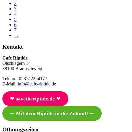
2
3
4
5
6
7
→
Kontakt
Cafe Riptide
Ölschlägern 14
38100 Braunschweig
Telefon: 0531/ 2254177
E-Mail:
info@cafe-riptide.de
❤︎
savetheriptide.de
❤︎
➸
Mit dem Riptide in die Zukunft
➸
Öffnungszeiten