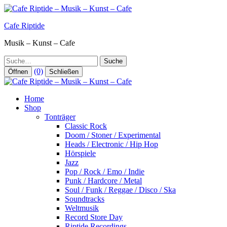
Zum
Inhalt
Cafe Riptide
springen
Musik – Kunst – Cafe
Suche
(0)
Öffnen
Schließen
Home
Shop
Tonträger
Classic Rock
Doom / Stoner / Experimental
Heads / Electronic / Hip Hop
Hörspiele
Jazz
Pop / Rock / Emo / Indie
Punk / Hardcore / Metal
Soul / Funk / Reggae / Disco / Ska
Soundtracks
Weltmusik
Record Store Day
Riptide Recordings