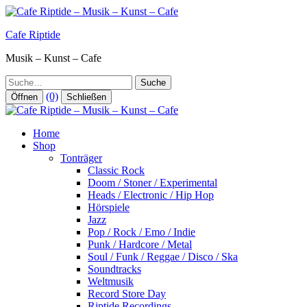
Zum
Inhalt
Cafe Riptide
springen
Musik – Kunst – Cafe
Suche
(0)
Öffnen
Schließen
Home
Shop
Tonträger
Classic Rock
Doom / Stoner / Experimental
Heads / Electronic / Hip Hop
Hörspiele
Jazz
Pop / Rock / Emo / Indie
Punk / Hardcore / Metal
Soul / Funk / Reggae / Disco / Ska
Soundtracks
Weltmusik
Record Store Day
Riptide Recordings