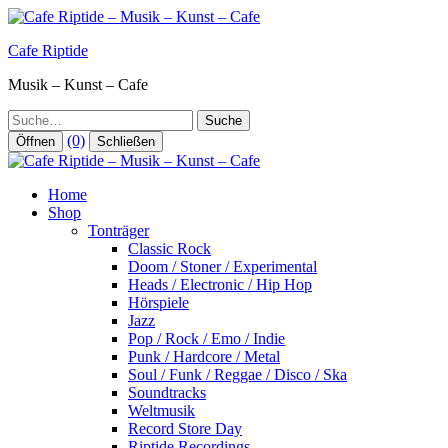
Zum
Inhalt
Cafe Riptide
springen
Musik – Kunst – Cafe
Suche
(0)
Öffnen
Schließen
Home
Shop
Tonträger
Classic Rock
Doom / Stoner / Experimental
Heads / Electronic / Hip Hop
Hörspiele
Jazz
Pop / Rock / Emo / Indie
Punk / Hardcore / Metal
Soul / Funk / Reggae / Disco / Ska
Soundtracks
Weltmusik
Record Store Day
Riptide Recordings