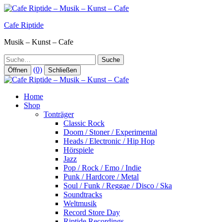
Zum
Inhalt
Cafe Riptide
springen
Musik – Kunst – Cafe
Suche
(0)
Öffnen
Schließen
Home
Shop
Tonträger
Classic Rock
Doom / Stoner / Experimental
Heads / Electronic / Hip Hop
Hörspiele
Jazz
Pop / Rock / Emo / Indie
Punk / Hardcore / Metal
Soul / Funk / Reggae / Disco / Ska
Soundtracks
Weltmusik
Record Store Day
Riptide Recordings