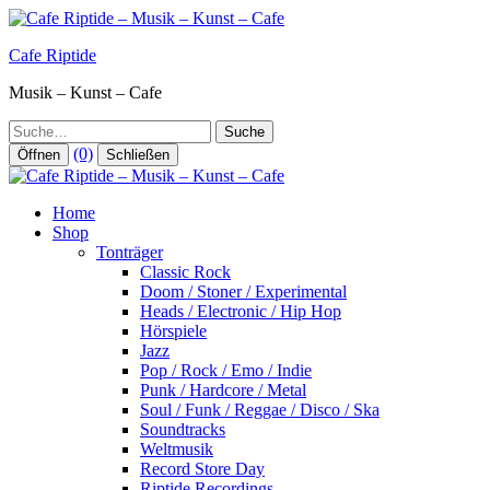
Zum
Inhalt
Cafe Riptide
springen
Musik – Kunst – Cafe
Suche
(0)
Öffnen
Schließen
Home
Shop
Tonträger
Classic Rock
Doom / Stoner / Experimental
Heads / Electronic / Hip Hop
Hörspiele
Jazz
Pop / Rock / Emo / Indie
Punk / Hardcore / Metal
Soul / Funk / Reggae / Disco / Ska
Soundtracks
Weltmusik
Record Store Day
Riptide Recordings