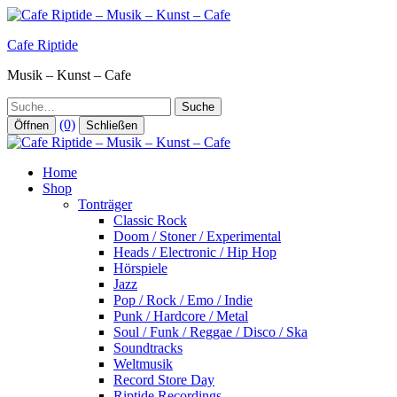
Zum
Inhalt
Cafe Riptide
springen
Musik – Kunst – Cafe
Suche
(0)
Öffnen
Schließen
Home
Shop
Tonträger
Classic Rock
Doom / Stoner / Experimental
Heads / Electronic / Hip Hop
Hörspiele
Jazz
Pop / Rock / Emo / Indie
Punk / Hardcore / Metal
Soul / Funk / Reggae / Disco / Ska
Soundtracks
Weltmusik
Record Store Day
Riptide Recordings