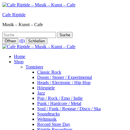
Zum
Inhalt
Cafe Riptide
springen
Musik – Kunst – Cafe
Suche
(0)
Öffnen
Schließen
Home
Shop
Tonträger
Classic Rock
Doom / Stoner / Experimental
Heads / Electronic / Hip Hop
Hörspiele
Jazz
Pop / Rock / Emo / Indie
Punk / Hardcore / Metal
Soul / Funk / Reggae / Disco / Ska
Soundtracks
Weltmusik
Record Store Day
Riptide Recordings