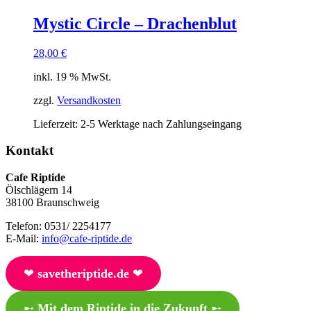
Mystic Circle – Drachenblut
28,00
€
inkl. 19 % MwSt.
zzgl.
Versandkosten
Lieferzeit:
2-5 Werktage nach Zahlungseingang
Kontakt
Cafe Riptide
Ölschlägern 14
38100 Braunschweig
Telefon: 0531/ 2254177
E-Mail:
info@cafe-riptide.de
❤︎
savetheriptide.de
❤︎
➸
Mit dem Riptide in die Zukunft
➸