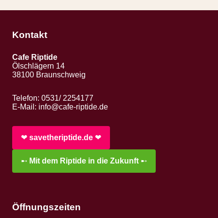
Kontakt
Cafe Riptide
Ölschlägern 14
38100 Braunschweig
Telefon: 0531/ 2254177
E-Mail:
info@cafe-riptide.de
❤︎
savetheriptide.de
❤︎
➸
Mit dem Riptide in die Zukunft
➸
Öffnungszeiten