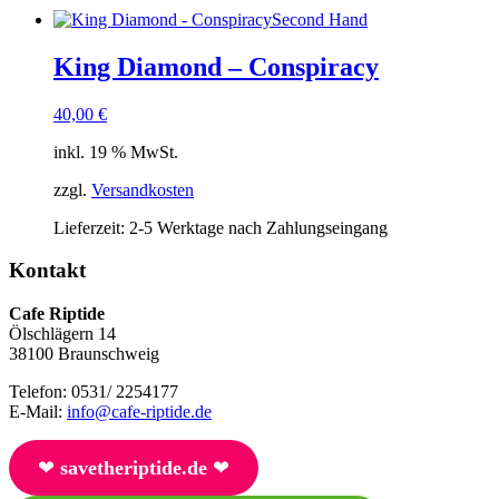
Second Hand
King Diamond – Conspiracy
40,00
€
inkl. 19 % MwSt.
zzgl.
Versandkosten
Lieferzeit:
2-5 Werktage nach Zahlungseingang
Kontakt
Cafe Riptide
Ölschlägern 14
38100 Braunschweig
Telefon: 0531/ 2254177
E-Mail:
info@cafe-riptide.de
❤︎
savetheriptide.de
❤︎