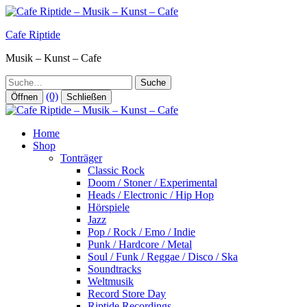
Zum
Inhalt
Cafe Riptide
springen
Musik – Kunst – Cafe
Suche
(0)
Öffnen
Schließen
Home
Shop
Tonträger
Classic Rock
Doom / Stoner / Experimental
Heads / Electronic / Hip Hop
Hörspiele
Jazz
Pop / Rock / Emo / Indie
Punk / Hardcore / Metal
Soul / Funk / Reggae / Disco / Ska
Soundtracks
Weltmusik
Record Store Day
Riptide Recordings