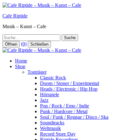
Zum
Inhalt
Cafe Riptide
springen
Musik – Kunst – Cafe
Suche
(0)
Öffnen
Schließen
Home
Shop
Tonträger
Classic Rock
Doom / Stoner / Experimental
Heads / Electronic / Hip Hop
Hörspiele
Jazz
Pop / Rock / Emo / Indie
Punk / Hardcore / Metal
Soul / Funk / Reggae / Disco / Ska
Soundtracks
Weltmusik
Record Store Day
Riptide Recordings