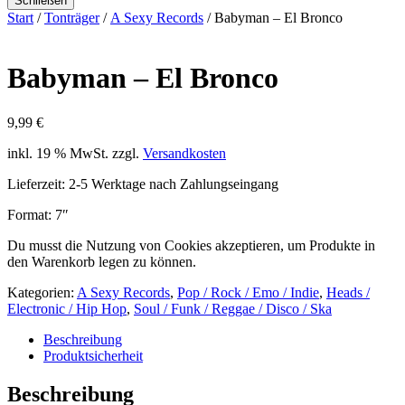
Schließen
Start
/
Tonträger
/
A Sexy Records
/ Babyman – El Bronco
Babyman – El Bronco
9,99
€
inkl. 19 % MwSt.
zzgl.
Versandkosten
Lieferzeit:
2-5 Werktage nach Zahlungseingang
Format: 7″
Du musst die Nutzung von Cookies akzeptieren, um Produkte in
den Warenkorb legen zu können.
Kategorien:
A Sexy Records
,
Pop / Rock / Emo / Indie
,
Heads /
Electronic / Hip Hop
,
Soul / Funk / Reggae / Disco / Ska
Beschreibung
Produktsicherheit
Beschreibung