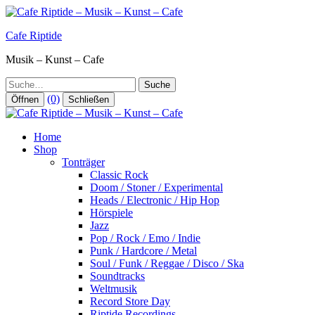
Zum
Inhalt
Cafe Riptide
springen
Musik – Kunst – Cafe
Suche
(0)
Öffnen
Schließen
Home
Shop
Tonträger
Classic Rock
Doom / Stoner / Experimental
Heads / Electronic / Hip Hop
Hörspiele
Jazz
Pop / Rock / Emo / Indie
Punk / Hardcore / Metal
Soul / Funk / Reggae / Disco / Ska
Soundtracks
Weltmusik
Record Store Day
Riptide Recordings