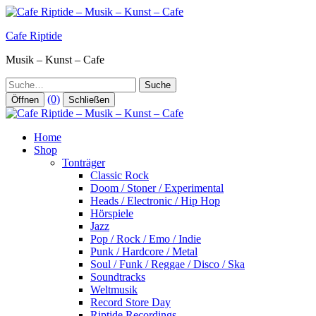
Zum
Inhalt
Cafe Riptide
springen
Musik – Kunst – Cafe
Suche
(0)
Öffnen
Schließen
Home
Shop
Tonträger
Classic Rock
Doom / Stoner / Experimental
Heads / Electronic / Hip Hop
Hörspiele
Jazz
Pop / Rock / Emo / Indie
Punk / Hardcore / Metal
Soul / Funk / Reggae / Disco / Ska
Soundtracks
Weltmusik
Record Store Day
Riptide Recordings