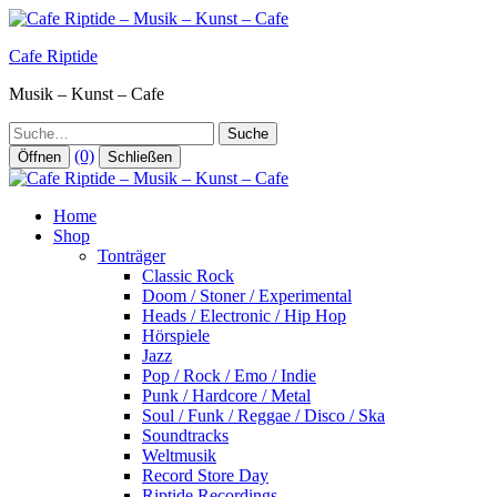
Zum
Inhalt
Cafe Riptide
springen
Musik – Kunst – Cafe
Suche
(0)
Öffnen
Schließen
Home
Shop
Tonträger
Classic Rock
Doom / Stoner / Experimental
Heads / Electronic / Hip Hop
Hörspiele
Jazz
Pop / Rock / Emo / Indie
Punk / Hardcore / Metal
Soul / Funk / Reggae / Disco / Ska
Soundtracks
Weltmusik
Record Store Day
Riptide Recordings