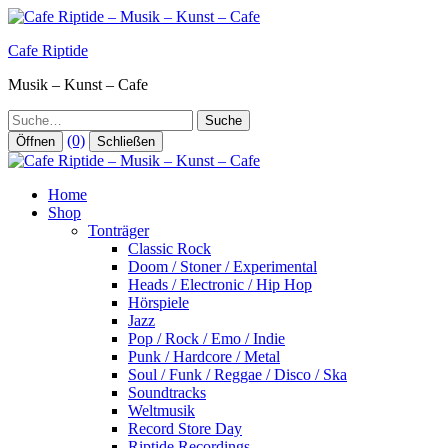
Zum
Inhalt
Cafe Riptide
springen
Musik – Kunst – Cafe
Suche
(0)
Öffnen
Schließen
Home
Shop
Tonträger
Classic Rock
Doom / Stoner / Experimental
Heads / Electronic / Hip Hop
Hörspiele
Jazz
Pop / Rock / Emo / Indie
Punk / Hardcore / Metal
Soul / Funk / Reggae / Disco / Ska
Soundtracks
Weltmusik
Record Store Day
Riptide Recordings