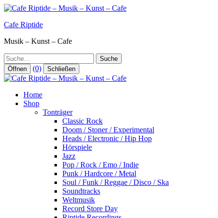
Zum
Inhalt
Cafe Riptide
springen
Musik – Kunst – Cafe
Suche
(0)
Öffnen
Schließen
Home
Shop
Tonträger
Classic Rock
Doom / Stoner / Experimental
Heads / Electronic / Hip Hop
Hörspiele
Jazz
Pop / Rock / Emo / Indie
Punk / Hardcore / Metal
Soul / Funk / Reggae / Disco / Ska
Soundtracks
Weltmusik
Record Store Day
Riptide Recordings