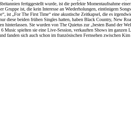
tannien fertiggestellt wurde, ist die perfekte Momentaufnahme einer 
einer Gruppe ist, die kein Interesse an Wiederholungen, eintönigem Song
“, ist „For The First Time“ eine akustische Zeitkapsel, die es irgendw
r nur diese beiden frühen Singles hatten, haben Black Country, New Roa
ßen hinterlassen. Sie wurden von The Quietus zur „besten Band der Wel
 6 Music spielten sie eine Live-Session, verkauften Shows im ganzen L
– und fanden sich auch schon im französischen Fernsehen zwischen 