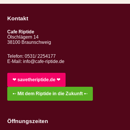
Kontakt
Cafe Riptide
Ölschlägern 14
38100 Braunschweig
Telefon: 0531/ 2254177
E-Mail:
info@cafe-riptide.de
❤︎
savetheriptide.de
❤︎
➸
Mit dem Riptide in die Zukunft
➸
Öffnungszeiten