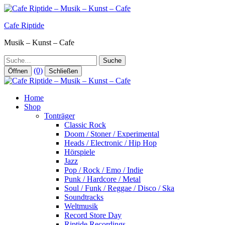
Zum
Inhalt
Cafe Riptide
springen
Musik – Kunst – Cafe
Suche
(0)
Öffnen
Schließen
Home
Shop
Tonträger
Classic Rock
Doom / Stoner / Experimental
Heads / Electronic / Hip Hop
Hörspiele
Jazz
Pop / Rock / Emo / Indie
Punk / Hardcore / Metal
Soul / Funk / Reggae / Disco / Ska
Soundtracks
Weltmusik
Record Store Day
Riptide Recordings