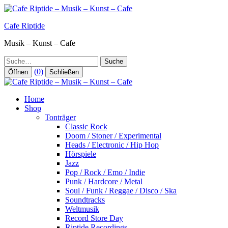
Zum
Inhalt
Cafe Riptide
springen
Musik – Kunst – Cafe
Suche
(0)
Öffnen
Schließen
Home
Shop
Tonträger
Classic Rock
Doom / Stoner / Experimental
Heads / Electronic / Hip Hop
Hörspiele
Jazz
Pop / Rock / Emo / Indie
Punk / Hardcore / Metal
Soul / Funk / Reggae / Disco / Ska
Soundtracks
Weltmusik
Record Store Day
Riptide Recordings