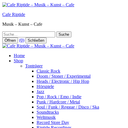
Zum
Inhalt
Cafe Riptide
springen
Musik – Kunst – Cafe
Suche
(0)
Öffnen
Schließen
Home
Shop
Tonträger
Classic Rock
Doom / Stoner / Experimental
Heads / Electronic / Hip Hop
Hörspiele
Jazz
Pop / Rock / Emo / Indie
Punk / Hardcore / Metal
Soul / Funk / Reggae / Disco / Ska
Soundtracks
Weltmusik
Record Store Day
Riptide Recordings