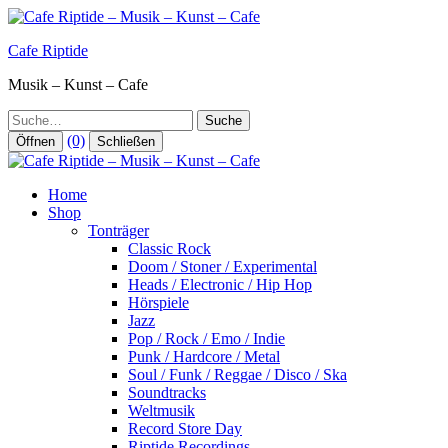
Zum
Inhalt
Cafe Riptide
springen
Musik – Kunst – Cafe
Suche
(0)
Öffnen
Schließen
Home
Shop
Tonträger
Classic Rock
Doom / Stoner / Experimental
Heads / Electronic / Hip Hop
Hörspiele
Jazz
Pop / Rock / Emo / Indie
Punk / Hardcore / Metal
Soul / Funk / Reggae / Disco / Ska
Soundtracks
Weltmusik
Record Store Day
Riptide Recordings