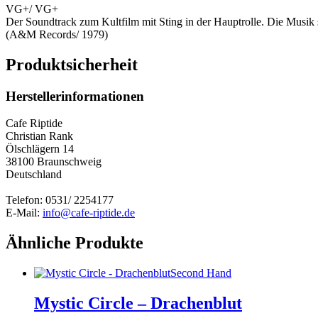
VG+/ VG+
Der Soundtrack zum Kultfilm mit Sting in der Hauptrolle. Die M
(A&M Records/ 1979)
Produktsicherheit
Herstellerinformationen
Cafe Riptide
Christian Rank
Ölschlägern 14
38100 Braunschweig
Deutschland
Telefon: 0531/ 2254177
E-Mail:
info@cafe-riptide.de
Ähnliche Produkte
Second Hand
Mystic Circle – Drachenblut