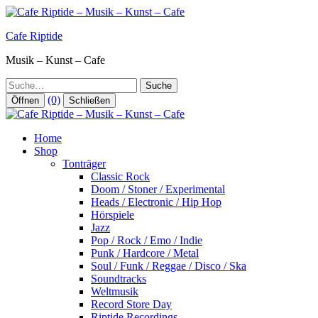
Zum
Inhalt
Cafe Riptide
springen
Musik – Kunst – Cafe
Suche
(0)
Öffnen
Schließen
Home
Shop
Tonträger
Classic Rock
Doom / Stoner / Experimental
Heads / Electronic / Hip Hop
Hörspiele
Jazz
Pop / Rock / Emo / Indie
Punk / Hardcore / Metal
Soul / Funk / Reggae / Disco / Ska
Soundtracks
Weltmusik
Record Store Day
Riptide Recordings