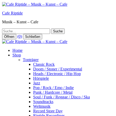
Zum
Inhalt
Cafe Riptide
springen
Musik – Kunst – Cafe
Suche
(0)
Öffnen
Schließen
Home
Shop
Tonträger
Classic Rock
Doom / Stoner / Experimental
Heads / Electronic / Hip Hop
Hörspiele
Jazz
Pop / Rock / Emo / Indie
Punk / Hardcore / Metal
Soul / Funk / Reggae / Disco / Ska
Soundtracks
Weltmusik
Record Store Day
Riptide Recordings