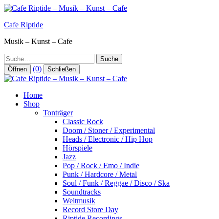
Zum
Inhalt
Cafe Riptide
springen
Musik – Kunst – Cafe
Suche
(0)
Öffnen
Schließen
Home
Shop
Tonträger
Classic Rock
Doom / Stoner / Experimental
Heads / Electronic / Hip Hop
Hörspiele
Jazz
Pop / Rock / Emo / Indie
Punk / Hardcore / Metal
Soul / Funk / Reggae / Disco / Ska
Soundtracks
Weltmusik
Record Store Day
Riptide Recordings