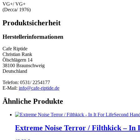
VG+/ VG+
(Decca/ 1976)
Produktsicherheit
Herstellerinformationen
Cafe Riptide
Christian Rank
Ölschlägern 14
38100 Braunschweig
Deutschland
Telefon: 0531/ 2254177
E-Mail:
info@cafe-riptide.de
Ähnliche Produkte
Second Han
Extreme Noise Terror / Filthkick – In I