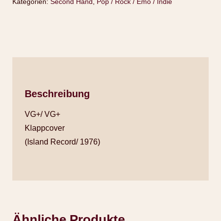
Kategorien:
Second Hand
,
Pop / Rock / Emo / Indie
Beschreibung
VG+/ VG+
Klappcover
(Island Record/ 1976)
Ähnliche Produkte