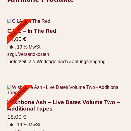
Second Hand
C.I.A. – In The Red
14,00
€
inkl. 19 % MwSt.
zzgl.
Versandkosten
Lieferzeit:
2-5 Werktage nach Zahlungseingang
Second Hand
Wishbone Ash – Live Dates Volume Two –
Additional Tapes
18,00
€
inkl. 19 % MwSt.