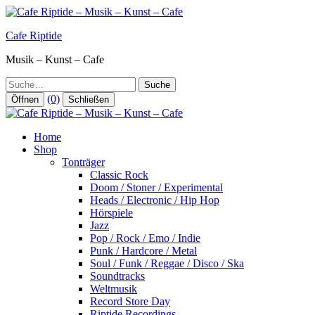
Zum
Inhalt
Cafe Riptide
springen
Musik – Kunst – Cafe
Suche
(0)
Öffnen
Schließen
Home
Shop
Tonträger
Classic Rock
Doom / Stoner / Experimental
Heads / Electronic / Hip Hop
Hörspiele
Jazz
Pop / Rock / Emo / Indie
Punk / Hardcore / Metal
Soul / Funk / Reggae / Disco / Ska
Soundtracks
Weltmusik
Record Store Day
Riptide Recordings