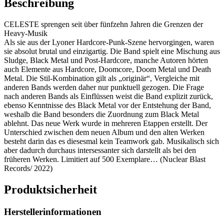
Beschreibung
CELESTE sprengen seit über fünfzehn Jahren die Grenzen der
Heavy-Musik
Als sie aus der Lyoner Hardcore-Punk-Szene hervorgingen, waren
sie absolut brutal und einzigartig. Die Band spielt eine Mischung aus
Sludge, Black Metal und Post-Hardcore, manche Autoren hörten
auch Elemente aus Hardcore, Doomcore, Doom Metal und Death
Metal. Die Stil-Kombination gilt als „originär“, Vergleiche mit
anderen Bands werden daher nur punktuell gezogen. Die Frage
nach anderen Bands als Einflüssen weist die Band explizit zurück,
ebenso Kenntnisse des Black Metal vor der Entstehung der Band,
weshalb die Band besonders die Zuordnung zum Black Metal
ablehnt. Das neue Werk wurde in mehreren Etappen erstellt. Der
Unterschied zwischen dem neuen Album und den alten Werken
besteht darin das es diesesmal kein Teamwork gab. Musikalisch sich
aber dadurch durchaus intersessanter sich darstellt als bei den
früheren Werken. Limitiert auf 500 Exemplare… (Nuclear Blast
Records/ 2022)
Produktsicherheit
Herstellerinformationen