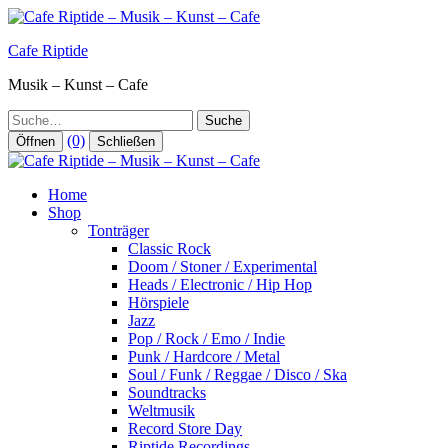
Zum
Inhalt
Cafe Riptide
springen
Musik – Kunst – Cafe
Suche
(0)
Öffnen
Schließen
Home
Shop
Tonträger
Classic Rock
Doom / Stoner / Experimental
Heads / Electronic / Hip Hop
Hörspiele
Jazz
Pop / Rock / Emo / Indie
Punk / Hardcore / Metal
Soul / Funk / Reggae / Disco / Ska
Soundtracks
Weltmusik
Record Store Day
Riptide Recordings