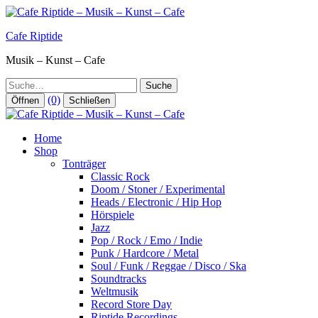
Zum
Inhalt
Cafe Riptide
springen
Musik – Kunst – Cafe
Suche
(0)
Öffnen
Schließen
Home
Shop
Tonträger
Classic Rock
Doom / Stoner / Experimental
Heads / Electronic / Hip Hop
Hörspiele
Jazz
Pop / Rock / Emo / Indie
Punk / Hardcore / Metal
Soul / Funk / Reggae / Disco / Ska
Soundtracks
Weltmusik
Record Store Day
Riptide Recordings