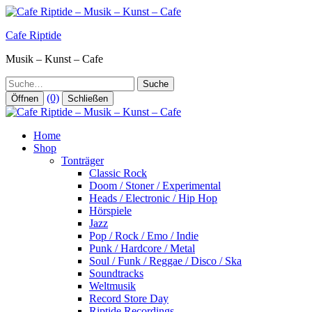
Zum
Inhalt
Cafe Riptide
springen
Musik – Kunst – Cafe
Suche
(0)
Öffnen
Schließen
Home
Shop
Tonträger
Classic Rock
Doom / Stoner / Experimental
Heads / Electronic / Hip Hop
Hörspiele
Jazz
Pop / Rock / Emo / Indie
Punk / Hardcore / Metal
Soul / Funk / Reggae / Disco / Ska
Soundtracks
Weltmusik
Record Store Day
Riptide Recordings