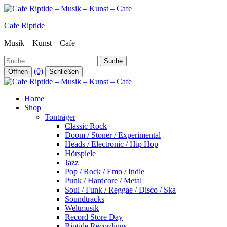
Zum
Inhalt
Cafe Riptide
springen
Musik – Kunst – Cafe
Suche
(0)
Öffnen
Schließen
Home
Shop
Tonträger
Classic Rock
Doom / Stoner / Experimental
Heads / Electronic / Hip Hop
Hörspiele
Jazz
Pop / Rock / Emo / Indie
Punk / Hardcore / Metal
Soul / Funk / Reggae / Disco / Ska
Soundtracks
Weltmusik
Record Store Day
Riptide Recordings