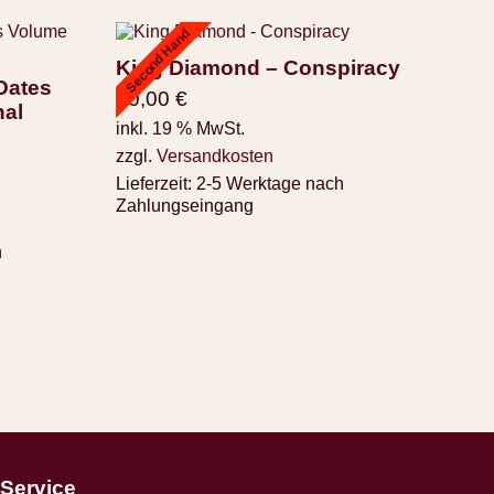
Second Hand
King Diamond – Conspiracy
Dates
40,00
€
nal
inkl. 19 % MwSt.
zzgl.
Versandkosten
Lieferzeit:
2-5 Werktage nach
Zahlungseingang
h
Service