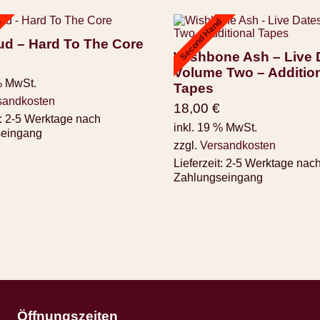
d
Second Hand
ud – Hard To The Core
Wishbone Ash – Live 
Volume Two – Additio
% MwSt.
Tapes
sandkosten
18,00
€
:
2-5 Werktage nach
inkl. 19 % MwSt.
seingang
zzgl.
Versandkosten
Lieferzeit:
2-5 Werktage nac
Zahlungseingang
Öffnungszeiten