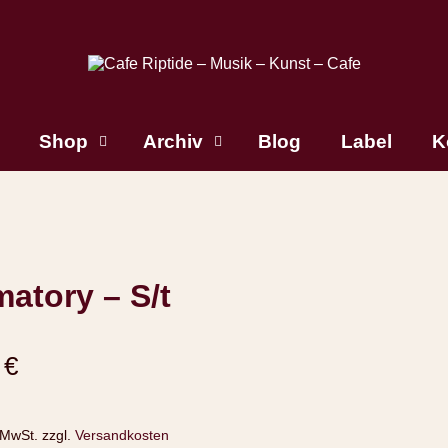
Shop
Archiv
Blog
Label
K
atory – S/t
0
€
 MwSt.
zzgl.
Versandkosten