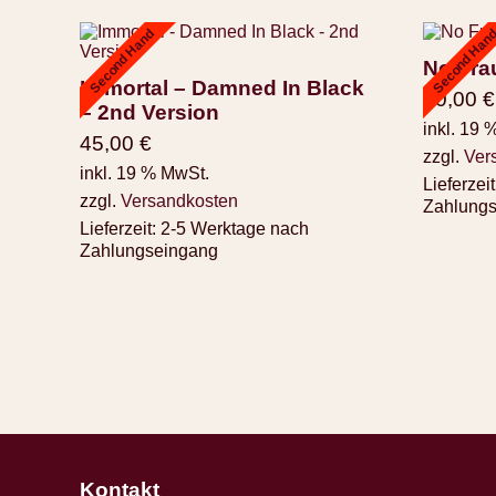
Second Hand
Second Han
No Fra
Immortal – Damned In Black
10,00
€
– 2nd Version
inkl. 19 
45,00
€
zzgl.
Ver
inkl. 19 % MwSt.
Lieferzeit
zzgl.
Versandkosten
Zahlung
Lieferzeit:
2-5 Werktage nach
Zahlungseingang
Kontakt