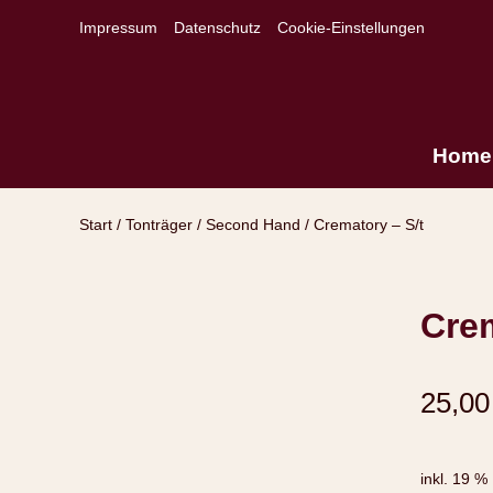
Impressum
Datenschutz
Cookie-Einstellungen
Home
Start
/
Tonträger
/
Second Hand
/ Crematory – S/t
Crem
25,0
inkl. 19 %