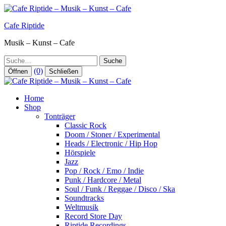
Zum
Inhalt
Cafe Riptide
springen
Musik – Kunst – Cafe
Suche
(0)
Öffnen
Schließen
Home
Shop
Tonträger
Classic Rock
Doom / Stoner / Experimental
Heads / Electronic / Hip Hop
Hörspiele
Jazz
Pop / Rock / Emo / Indie
Punk / Hardcore / Metal
Soul / Funk / Reggae / Disco / Ska
Soundtracks
Weltmusik
Record Store Day
Riptide Recordings