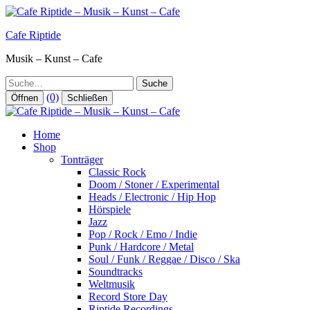
Zum
Inhalt
Cafe Riptide
springen
Musik – Kunst – Cafe
Suche
(0)
Öffnen
Schließen
Home
Shop
Tonträger
Classic Rock
Doom / Stoner / Experimental
Heads / Electronic / Hip Hop
Hörspiele
Jazz
Pop / Rock / Emo / Indie
Punk / Hardcore / Metal
Soul / Funk / Reggae / Disco / Ska
Soundtracks
Weltmusik
Record Store Day
Riptide Recordings