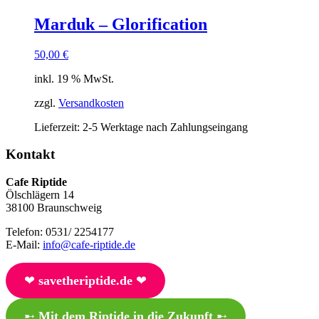
Marduk – Glorification
50,00
€
inkl. 19 % MwSt.
zzgl.
Versandkosten
Lieferzeit:
2-5 Werktage nach Zahlungseingang
Kontakt
Cafe Riptide
Ölschlägern 14
38100 Braunschweig
Telefon: 0531/ 2254177
E-Mail:
info@cafe-riptide.de
❤︎
savetheriptide.de
❤︎
➸
Mit dem Riptide in die Zukunft
➸