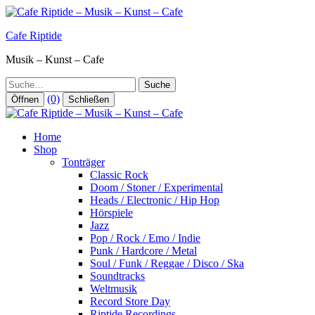
Zum
Inhalt
Cafe Riptide
springen
Musik – Kunst – Cafe
Suche
(0)
Öffnen
Schließen
Home
Shop
Tonträger
Classic Rock
Doom / Stoner / Experimental
Heads / Electronic / Hip Hop
Hörspiele
Jazz
Pop / Rock / Emo / Indie
Punk / Hardcore / Metal
Soul / Funk / Reggae / Disco / Ska
Soundtracks
Weltmusik
Record Store Day
Riptide Recordings