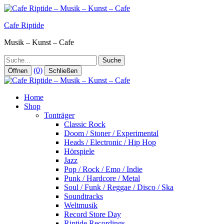
Zum
Inhalt
Cafe Riptide
springen
Musik – Kunst – Cafe
Suche
(0)
Öffnen
Schließen
Home
Shop
Tonträger
Classic Rock
Doom / Stoner / Experimental
Heads / Electronic / Hip Hop
Hörspiele
Jazz
Pop / Rock / Emo / Indie
Punk / Hardcore / Metal
Soul / Funk / Reggae / Disco / Ska
Soundtracks
Weltmusik
Record Store Day
Riptide Recordings