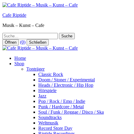
Zum
Inhalt
Cafe Riptide
springen
Musik – Kunst – Cafe
Suche
(0)
Öffnen
Schließen
Home
Shop
Tonträger
Classic Rock
Doom / Stoner / Experimental
Heads / Electronic / Hip Hop
Hörspiele
Jazz
Pop / Rock / Emo / Indie
Punk / Hardcore / Metal
Soul / Funk / Reggae / Disco / Ska
Soundtracks
Weltmusik
Record Store Day
Riptide Recordings