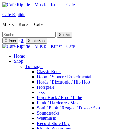
Zum
Inhalt
Cafe Riptide
springen
Musik – Kunst – Cafe
Suche
(0)
Öffnen
Schließen
Home
Shop
Tonträger
Classic Rock
Doom / Stoner / Experimental
Heads / Electronic / Hip Hop
Hörspiele
Jazz
Pop / Rock / Emo / Indie
Punk / Hardcore / Metal
Soul / Funk / Reggae / Disco / Ska
Soundtracks
Weltmusik
Record Store Day
Riptide Recordings