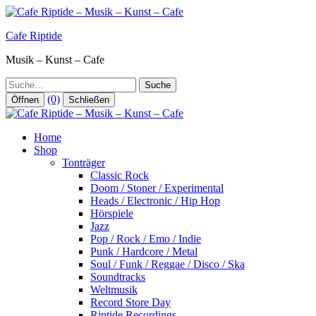
Zum
Inhalt
Cafe Riptide
springen
Musik – Kunst – Cafe
Suche
(0)
Öffnen
Schließen
Home
Shop
Tonträger
Classic Rock
Doom / Stoner / Experimental
Heads / Electronic / Hip Hop
Hörspiele
Jazz
Pop / Rock / Emo / Indie
Punk / Hardcore / Metal
Soul / Funk / Reggae / Disco / Ska
Soundtracks
Weltmusik
Record Store Day
Riptide Recordings