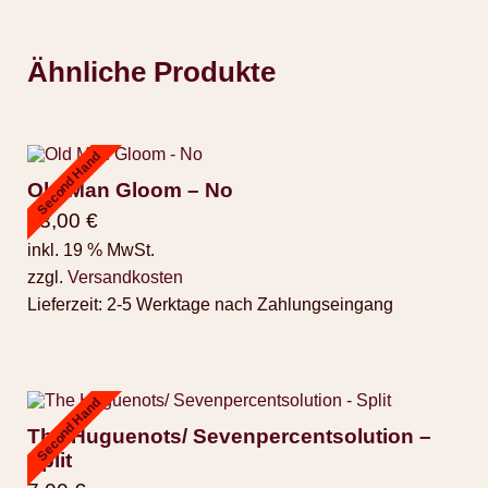
Ähnliche Produkte
Second Hand
Old Man Gloom – No
43,00
€
inkl. 19 % MwSt.
zzgl.
Versandkosten
Lieferzeit:
2-5 Werktage nach Zahlungseingang
Second Hand
The Huguenots/ Sevenpercentsolution –
Split