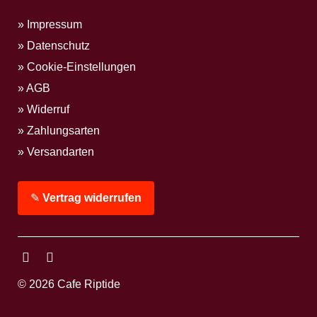
Impressum
Datenschutz
Cookie-Einstellungen
AGB
Widerruf
Zahlungsarten
Versandarten
✎
Vertrag widerrufen
Facebook
Instagram
© 2026 Cafe Riptide