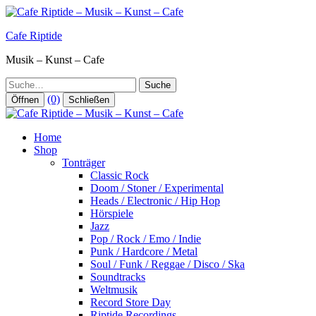
Zum
Inhalt
Cafe Riptide
springen
Musik – Kunst – Cafe
Suche
(0)
Öffnen
Schließen
Home
Shop
Tonträger
Classic Rock
Doom / Stoner / Experimental
Heads / Electronic / Hip Hop
Hörspiele
Jazz
Pop / Rock / Emo / Indie
Punk / Hardcore / Metal
Soul / Funk / Reggae / Disco / Ska
Soundtracks
Weltmusik
Record Store Day
Riptide Recordings