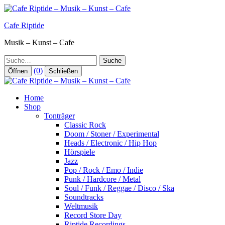
Zum
Inhalt
Cafe Riptide
springen
Musik – Kunst – Cafe
Suche
(0)
Öffnen
Schließen
Home
Shop
Tonträger
Classic Rock
Doom / Stoner / Experimental
Heads / Electronic / Hip Hop
Hörspiele
Jazz
Pop / Rock / Emo / Indie
Punk / Hardcore / Metal
Soul / Funk / Reggae / Disco / Ska
Soundtracks
Weltmusik
Record Store Day
Riptide Recordings